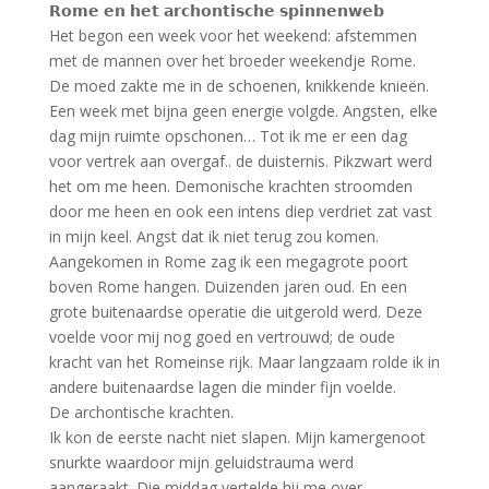
𝗥𝗼𝗺𝗲 𝗲𝗻 𝗵𝗲𝘁 𝗮𝗿𝗰𝗵𝗼𝗻𝘁𝗶𝘀𝗰𝗵𝗲 𝘀𝗽𝗶𝗻𝗻𝗲𝗻𝘄𝗲𝗯
Het begon een week voor het weekend: afstemmen
met de mannen over het broeder weekendje Rome.
De moed zakte me in de schoenen, knikkende knieën.
Een week met bijna geen energie volgde. Angsten, elke
dag mijn ruimte opschonen… Tot ik me er een dag
voor vertrek aan overgaf.. de duisternis. Pikzwart werd
het om me heen. Demonische krachten stroomden
door me heen en ook een intens diep verdriet zat vast
in mijn keel. Angst dat ik niet terug zou komen.
Aangekomen in Rome zag ik een megagrote poort
boven Rome hangen. Duizenden jaren oud. En een
grote buitenaardse operatie die uitgerold werd. Deze
voelde voor mij nog goed en vertrouwd; de oude
kracht van het Romeinse rijk. Maar langzaam rolde ik in
andere buitenaardse lagen die minder fijn voelde.
De archontische krachten.
Ik kon de eerste nacht niet slapen. Mijn kamergenoot
snurkte waardoor mijn geluidstrauma werd
aangeraakt. Die middag vertelde hij me over