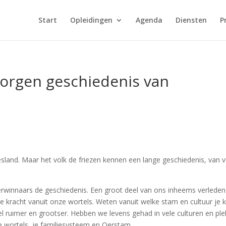
Start
Opleidingen
Agenda
Diensten
P
borgen geschiedenis van
esland. Maar het volk de friezen kennen een lange geschiedenis, van v
verwinnaars de geschiedenis. Een groot deel van ons inheems verleden
de kracht vanuit onze wortels. Weten vanuit welke stam en cultuur je
 veel ruimer en grootser. Hebben we levens gehad in vele culturen en pl
e wortels, je familiesysteem en Oerstam.