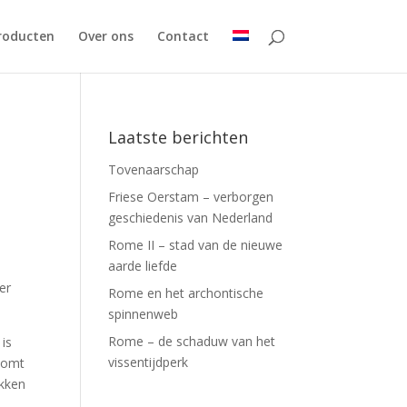
roducten
Over ons
Contact
Laatste berichten
Tovenaarschap
Friese Oerstam – verborgen
geschiedenis van Nederland
Rome II – stad van de nieuwe
aarde liefde
er
Rome en het archontische
spinnenweb
Rome – de schaduw van het
 is
vissentijdperk
 komt
ekken