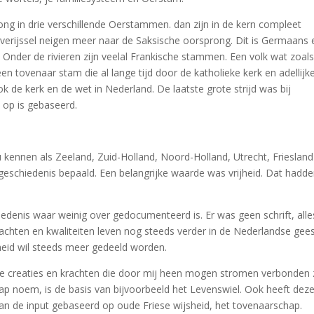
ng in drie verschillende Oerstammen. dan zijn in de kern compleet
Overijssel neigen meer naar de Saksische oorsprong. Dit is Germaans 
nder de rivieren zijn veelal Frankische stammen. Een volk wat zoal
een tovenaar stam die al lange tijd door de katholieke kerk en adellijk
k de kerk en de wet in Nederland. De laatste grote strijd was bij
 op is gebaseerd.
nu kennen als Zeeland, Zuid-Holland, Noord-Holland, Utrecht, Frieslan
geschiedenis bepaald. Een belangrijke waarde was vrijheid. Dat hadd
denis waar weinig over gedocumenteerd is. Er was geen schrift, alle
chten en kwaliteiten leven nog steeds verder in de Nederlandse gees
heid wil steeds meer gedeeld worden.
ele creaties en krachten die door mij heen mogen stromen verbonden 
ap noem, is de basis van bijvoorbeeld het Levenswiel. Ook heeft dez
van de input gebaseerd op oude Friese wijsheid, het tovenaarschap.