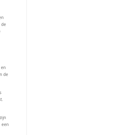
en
s de
e
d en
en de
s
t.
zijn
e een