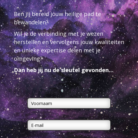
Ben jij bereid jouw heilige pad te
bewandelen?
Wil je de verbinding met je wezen
herstellen en vervolgens jouw kwaliteiten
en unieke expertise delen met je
omgeving?
Dan heb jij nu de sleutel gevonden…