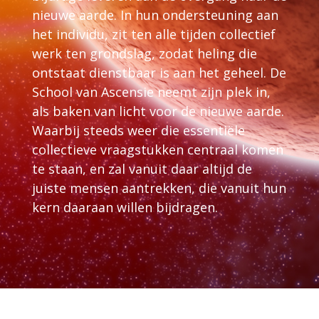
nieuwe aarde. In hun ondersteuning aan
het individu, zit ten alle tijden collectief
werk ten grondslag, zodat heling die
ontstaat dienstbaar is aan het geheel. De
School van Ascensie neemt zijn plek in,
als baken van licht voor de nieuwe aarde.
Waarbij steeds weer die essentiële
collectieve vraagstukken centraal komen
te staan, en zal vanuit daar altijd de
juiste mensen aantrekken, die vanuit hun
kern daaraan willen bijdragen.