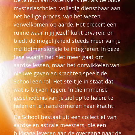
De School van Ascensie is net als de oude
mysteriescholen, volledig dienstbaar aan
het heilige proces, van het wezen
verwelkomen op aarde. Het creëert een
ruime waarin jij jezelf kunt ervaren, en
biedt de mogelijkheid steeds meer van je
multidimensionale te integreren. In deze
fase waarin het niet meer gaat om
aardse lessen, maar het ontwikkelen van
nieuwe gaven en krachten speelt de
School een rol. Het stelt je in staat dat
wat is blijven liggen, in die immense
geschiedenis van je ziel op te halen, te
helen en ie transformeren naar kracht.
De School bestaat uit een collectief van
aardse en astrale meesters, die een
bijdrage leveren aan de overgang naar de