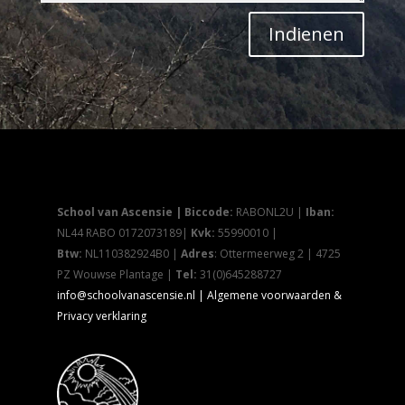
Indienen
School van Ascensie |
Biccode:
RABONL2U |
Iban:
NL44 RABO 0172073189|
Kvk:
55990010 |
Btw:
NL110382924B0 |
Adres
: Ottermeerweg 2 | 4725
PZ Wouwse Plantage |
Tel:
31(0)645288727
info@schoolvanascensie.nl |
Algemene voorwaarden &
Privacy verklaring