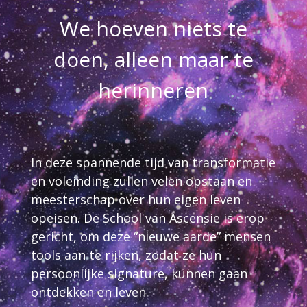
We hoeven niets te
doen, alleen maar te
herinneren
In deze spannende tijd van transformatie
en voleinding zullen velen opstaan en
meesterschap over hun eigen leven
opeisen. De School van Ascensie is erop
gericht, om deze “nieuwe aarde” mensen
tools aan te rijken, zodat ze hun
persoonlijke signature, kunnen gaan
ontdekken en leven.