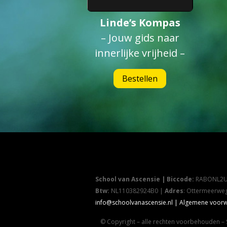
Linde’s Kompas
– Jouw gids naar
innerlijke vrijheid –
Bestellen
School van Ascensie |
Biccode:
RABONL2U
Btw:
NL110382924B0 |
Adres
: Ottermeerwe
info@schoolvanascensie.nl |
Algemene voorwa
© Copyright – alle rechten voorbehouden –