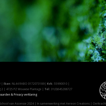
 |
Iban:
NL44 RABO 0172073189|
Kvk:
55990010 |
g 2 | 4725 PZ Wouwse Plantage |
Tel:
31(0)645288727
arden & Privacy verklaring
School van Ascensie 2024 | In samenwerking met Aereon Creations | Oerkrach