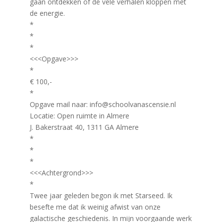
gaan ontdekken of de vele verhalen kloppen met
de energie.
*
*
*
<<<Opgave>>>
*
€ 100,-
*
Opgave mail naar: info@schoolvanascensie.nl
Locatie: Open ruimte in Almere
J. Bakerstraat 40, 1311 GA Almere
*
*
*
<<<Achtergrond>>>
*
Twee jaar geleden begon ik met Starseed. Ik
besefte me dat ik weinig afwist van onze
galactische geschiedenis. In mijn voorgaande werk