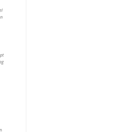
el
en
pt
ag
in