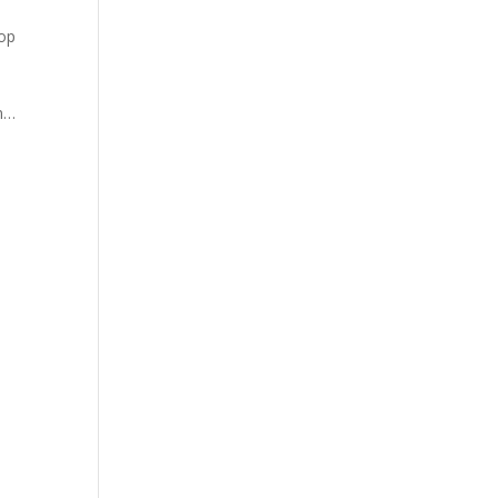
 op
n…