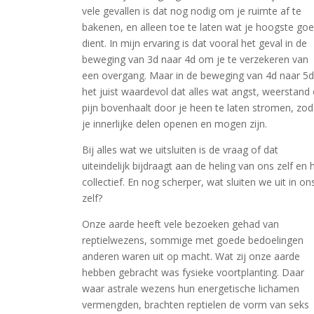
vele gevallen is dat nog nodig om je ruimte af te
bakenen, en alleen toe te laten wat je hoogste go
dient. In mijn ervaring is dat vooral het geval in de
beweging van 3d naar 4d om je te verzekeren van
een overgang. Maar in de beweging van 4d naar 5d
het juist waardevol dat alles wat angst, weerstand 
pijn bovenhaalt door je heen te laten stromen, zod
je innerlijke delen openen en mogen zijn.
Bij alles wat we uitsluiten is de vraag of dat
uiteindelijk bijdraagt aan de heling van ons zelf en 
collectief. En nog scherper, wat sluiten we uit in on
zelf?
Onze aarde heeft vele bezoeken gehad van
reptielwezens, sommige met goede bedoelingen
anderen waren uit op macht. Wat zij onze aarde
hebben gebracht was fysieke voortplanting. Daar
waar astrale wezens hun energetische lichamen
vermengden, brachten reptielen de vorm van seks