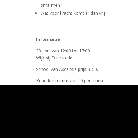
omarmen?
Wat voor kracht komt er dan vrij?
Informatie
28 april van 12:00 tot 17:00
Wijk bij Duurstede
School van Ascensie prijs: € 50,-
Beperkte ruimte van 10 personen
Opgave: info@schoolvanascensie.nl
Reeks omarm je…
In deze nieuw reeks gaan we diep in onze aarde
geschiedenis graven, niet om oude dingen boven t
halen maar juist om obstakels te verwijderen die
stappen in het nu blokkeren.