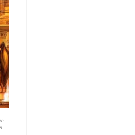
en
en