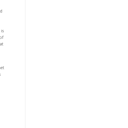
ed
 is
of
at
het
s