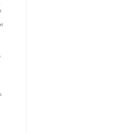
r
t
el
n
n
s