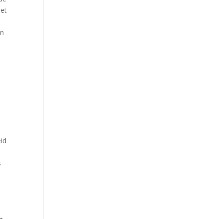
het
en
id
s