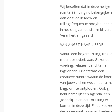
Wij beseffen dat in deze heilige
ruimte één ding nu belangrijker 
dan ooit; de liefdes- en
trillingsfrequentie hooghouden 
in het oog van de storm blijven.
Verankert en geaard.
VAN ANGST NAAR LIEFDE
Vanuit een hogere trilling, trek j
meer positiviteit aan. Gezonde
voeding, relaties, berichten en
ingevingen. Er ontstaat een
creatieve ruimte waarin de koer
van jouw ziel en wezen de ruim
krijgt om te ontplooien. Ook jij
hebt namelijk een agenda, een
goddelijk plan dat tot uiting wil
komen in deze tijd. En de keuze
die nu gemaakt worden bieden 