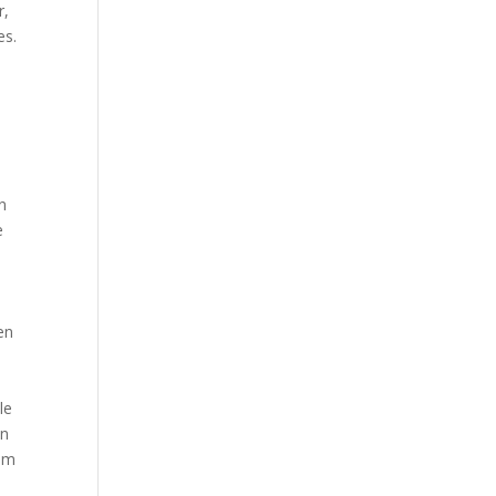
r,
es.
n
e
en
le
an
 om